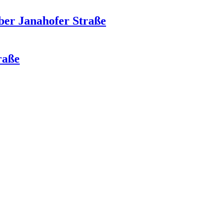
über Janahofer Straße
raße