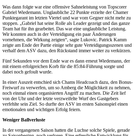
Was dann folgte war eine offensive Sahneleistung von Topscorer
Gabriel Wiedemann. Unglaubliche 22 Punkte erzielte der Chamer
Punktegarant im letzten Viertel und war vom Gegner nicht mehr zu
stoppen. „Gabriel hat seine Rolle als Leader gezeigt und das ganze
Team hat für ihn gearbeitet. Das war eine unglaubliche Leistung.
Wir konnten auch in der Verteidigung ein paar Änderungen
vornehmen, die Wirkung zeigten“, sagte Lukovic. Patrick Kamm
zeigte am Ende der Partie einige sehr gute Verteidigungsszenen und
verhalf dem ASV dazu, den Rückstand immer weiter zu verkürzen.
Fünf Sekunden vor dem Ende war es dann erneut Wiedemann, der
mit einem erfolgreichen Korb für die 85:84-Führung sorgte und
dabei noch gefoult wurde.
In einer Auszeit entschied sich Chams Headcoach dazu, den Bonus-
Freiwurf zu verwerfen, um so Amberg die Möglichkeit zu nehmen,
noch einmal einen organisierten Angriff zu machen. Die Zeit lief
von der Uhr und der letzte verzweifelte Wurf des Gastgebers
verfehlte sein Ziel. So durfte der ASV im ersten Saisonspiel einen
emotionalen und wichtigen Erfolg feiern.
Weniger Ballverluste
In der vergangenen Saison hatten die Luchse solche Spiele, gerade
zu Saisonbeginn, noch verloren. Eine erfreuliche Entwicklung für