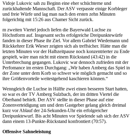
Vidoje Lukovic sah zu Beginn eine eher schüchterne und
zurückhaltende Mannschaft. Der ASV verpasste einige Korbleger
und freie Würfe und lag man nach den ersten zehn Minuten
folgerichtig mit 15:26 aus Chamer Sicht zurück.
m zweiten Viertel jedoch liefen die Bayerwald Luchse zu
Höchstform auf. Insgesamt sechs erfolgreiche Dreipunktewürfe
fanden in dieser Phase ihr Ziel. Vor allem Gabriel Wiedemann und
Rückkehrer Erik Wieser zeigten sich als treffsicher. Hätte man die
letzten Minuten vor der Halbzeitpause noch konzentrierter zu Ende
gespielt, wäre man nicht mit einem Rückstand (43:42) in die
Unterbrechung gegangen. Lukovic war dennoch zufrieden mit der
Perfomance im ersten Durchgang: „Wir haben Amberg das Spiel in
der Zone unter dem Korb so schwer wie möglich gemacht und so
ihre Größenvorteile weitestgehend kaschieren können.“
Wenngleich die Luchse in Hälfte zwei einen besseren Start hatten,
so war es der TV Amberg Sulzbach, der im dritten Viertel die
Oberhand behielt. Der ASV stellte in dieser Phase auf eine
Zonenverteidigung um und dem Gastgeber gelang gleich dreimal
kurz vor Ablauf der 24-Sekunden-Uhr ein erfolgreicher
Dreipunktewurf. Bis acht Minuten vor Spielende sah sich der ASV
dann einem 13-Punkte-Rückstand konfrontiert (70:57).
Offensive Sahneleistung