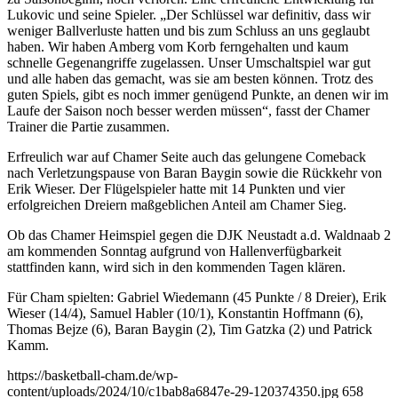
Lukovic und seine Spieler. „Der Schlüssel war definitiv, dass wir
weniger Ballverluste hatten und bis zum Schluss an uns geglaubt
haben. Wir haben Amberg vom Korb ferngehalten und kaum
schnelle Gegenangriffe zugelassen. Unser Umschaltspiel war gut
und alle haben das gemacht, was sie am besten können. Trotz des
guten Spiels, gibt es noch immer genügend Punkte, an denen wir im
Laufe der Saison noch besser werden müssen“, fasst der Chamer
Trainer die Partie zusammen.
Erfreulich war auf Chamer Seite auch das gelungene Comeback
nach Verletzungspause von Baran Baygin sowie die Rückkehr von
Erik Wieser. Der Flügelspieler hatte mit 14 Punkten und vier
erfolgreichen Dreiern maßgeblichen Anteil am Chamer Sieg.
Ob das Chamer Heimspiel gegen die DJK Neustadt a.d. Waldnaab 2
am kommenden Sonntag aufgrund von Hallenverfügbarkeit
stattfinden kann, wird sich in den kommenden Tagen klären.
Für Cham spielten: Gabriel Wiedemann (45 Punkte / 8 Dreier), Erik
Wieser (14/4), Samuel Habler (10/1), Konstantin Hoffmann (6),
Thomas Bejze (6), Baran Baygin (2), Tim Gatzka (2) und Patrick
Kamm.
https://basketball-cham.de/wp-
content/uploads/2024/10/c1bab8a6847e-29-120374350.jpg
658