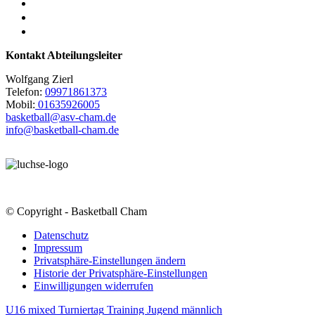
Kontakt Abteilungsleiter
Wolfgang Zierl
Telefon:
09971861373
Mobil:
01635926005
basketball@asv-cham.de
info@basketball-cham.de
© Copyright - Basketball Cham
Datenschutz
Impressum
Privatsphäre-Einstellungen ändern
Historie der Privatsphäre-Einstellungen
Einwilligungen widerrufen
U16 mixed Turniertag
Training Jugend männlich