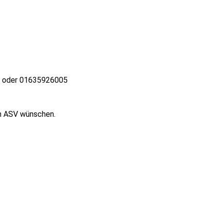
de oder 01635926005
um ASV wünschen.