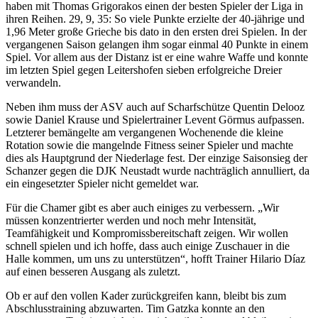
haben mit Thomas Grigorakos einen der besten Spieler der Liga in
ihren Reihen. 29, 9, 35: So viele Punkte erzielte der 40-jährige und
1,96 Meter große Grieche bis dato in den ersten drei Spielen. In der
vergangenen Saison gelangen ihm sogar einmal 40 Punkte in einem
Spiel. Vor allem aus der Distanz ist er eine wahre Waffe und konnte
im letzten Spiel gegen Leitershofen sieben erfolgreiche Dreier
verwandeln.
Neben ihm muss der ASV auch auf Scharfschütze Quentin Delooz
sowie Daniel Krause und Spielertrainer Levent Görmus aufpassen.
Letzterer bemängelte am vergangenen Wochenende die kleine
Rotation sowie die mangelnde Fitness seiner Spieler und machte
dies als Hauptgrund der Niederlage fest. Der einzige Saisonsieg der
Schanzer gegen die DJK Neustadt wurde nachträglich annulliert, da
ein eingesetzter Spieler nicht gemeldet war.
Für die Chamer gibt es aber auch einiges zu verbessern. „Wir
müssen konzentrierter werden und noch mehr Intensität,
Teamfähigkeit und Kompromissbereitschaft zeigen. Wir wollen
schnell spielen und ich hoffe, dass auch einige Zuschauer in die
Halle kommen, um uns zu unterstützen“, hofft Trainer Hilario Díaz
auf einen besseren Ausgang als zuletzt.
Ob er auf den vollen Kader zurückgreifen kann, bleibt bis zum
Abschlusstraining abzuwarten. Tim Gatzka konnte an den