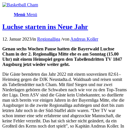
Menü
Menü
Luchse starten ins Neue Jahr
12. Januar 2023
/
in
Regionalliga
/
von
Andreas Koller
Genau sechs Wochen Pause hatten die Bayerwald Luchse
Cham in der 2. Regionalliga Mitte ehe es am Sonntag (15.00
Uhr) mit einem Heimspiel gegen den Tabellendritten TV 1847
Augsburg jetzt wieder weiter geht.
Die Gäste beendeten das Jahr 2022 mit einem souveränen 82:61–
Heimsieg gegen die DJK Neustadta.d. Waldnaab und reisen somit
als Tabellendritter nach Cham. Mit fünf Siegen und nur zwei
Niederlagen gehören die Schwaben nach wie vor zu den Top-Teams
der Liga. Dem ASV sind die Gäste kein Unbekannter, so duellierte
man sich bereits vor einigen Jahren in der Bayernliga Mitte, ehe die
Augsburger in die zweite Regionalliga aufstiegen und dort bis zum
letzten Jahr noch in der Süd-Staffel aktiv waren. “Der TV war
schon immer eine sehr erfahrene und abgezockte Mannschaft, die
keine Fehler verzeiht. Das hat sich sicher nicht geändert, da ein
Großteil des Kerns noch dort spielt”, so Kapitän Andreas Koller. In