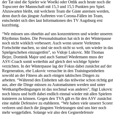
der Tat sind die Spieler wie Woelki oder Ottlik auch heute noch die
Topscorer der Mannschaft mit 15,3 und 15,5 Punkten pro Spiel.
Abzuwarten bleibt, mit welchem Team die Gäste anreisen werden,
denn durch das jüngste Auftreten von Corona-Fällen im Team,
entscheidet sich dies laut Informationen des TV Augsburg erst
kurzfristig.
“Wir müssen uns ohnehin auf uns konzentrieren und wieder unseren
Rhythmus finden. Die Personalsituation hat sich in der Winterpause
noch nicht wirklich verbessert. Auch wenn unsere Verletzten
Fortschritte machen, so sind sie noch nicht so weit, um wieder in das
Spielgeschehen einzugreifen”, so Vidoje Lukovic. Mit Thomas
Bejze, Dominik Major und auch Samuel Wiedemann muss der
ASV-Coach somit weiterhin auf gleich drei wichtige Spieler
verzichten. In der Winterpause lag der Fokus dabei zunächst auf der
Regeneration, ehe Lukovic versuchte in den Trainingseinheiten
sowohl an der Fitness als auch einigen taktischen Dingen zu
arbeiten. “Während den Einheiten sah das teilweise schon richtig gut
aus, aber die Dinge müssen zu Automatismen werden und unter
Wettkampfbedingungen ist das nochmal was anderes”, fügt Lukovic
noch hinzu und hofft dabei endlich einmal wieder mit allen Spielern
trainieren zu können. Gegen den TVA gilt es für den ASV zunächst
eine stabile Defensive zu etablieren. “Wir haben viele unserer Scorer
verloren und durch die jüngsten Verletzungen sind uns hier noch
mehr weggefallen. Solange wir also den Gegnerdefensiv