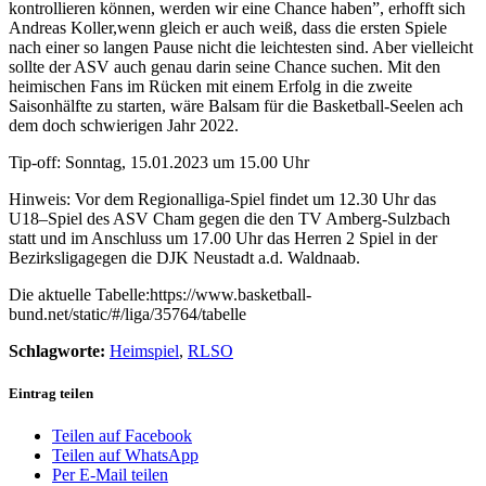
kontrollieren können, werden wir eine Chance haben”, erhofft sich
Andreas Koller,wenn gleich er auch weiß, dass die ersten Spiele
nach einer so langen Pause nicht die leichtesten sind. Aber vielleicht
sollte der ASV auch genau darin seine Chance suchen. Mit den
heimischen Fans im Rücken mit einem Erfolg in die zweite
Saisonhälfte zu starten, wäre Balsam für die Basketball-Seelen ach
dem doch schwierigen Jahr 2022.
Tip-off: Sonntag, 15.01.2023 um 15.00 Uhr
Hinweis: Vor dem Regionalliga-Spiel findet um 12.30 Uhr das
U18–Spiel des ASV Cham gegen die den TV Amberg-Sulzbach
statt und im Anschluss um 17.00 Uhr das Herren 2 Spiel in der
Bezirksligagegen die DJK Neustadt a.d. Waldnaab.
Die aktuelle Tabelle:https://www.basketball-
bund.net/static/#/liga/35764/tabelle
Schlagworte:
Heimspiel
,
RLSO
Eintrag teilen
Teilen auf Facebook
Teilen auf WhatsApp
Per E-Mail teilen